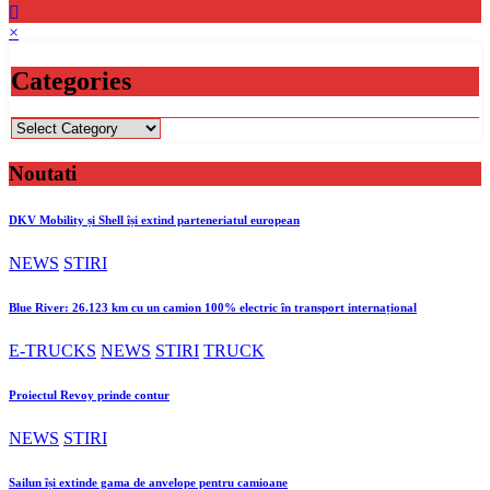
×
Categories
Categories
Noutati
DKV Mobility și Shell își extind parteneriatul european
NEWS
STIRI
Blue River: 26.123 km cu un camion 100% electric în transport internațional
E-TRUCKS
NEWS
STIRI
TRUCK
Proiectul Revoy prinde contur
NEWS
STIRI
Sailun își extinde gama de anvelope pentru camioane