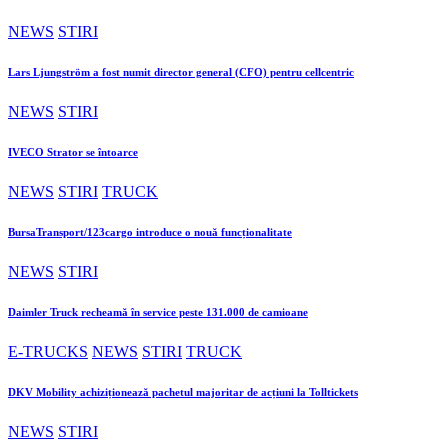
NEWS
STIRI
Lars Ljungström a fost numit director general (CFO) pentru cellcentric
NEWS
STIRI
IVECO Strator se întoarce
NEWS
STIRI
TRUCK
BursaTransport/123cargo introduce o nouă funcționalitate
NEWS
STIRI
Daimler Truck recheamă în service peste 131.000 de camioane
E-TRUCKS
NEWS
STIRI
TRUCK
DKV Mobility achiziționează pachetul majoritar de acțiuni la Tolltickets
NEWS
STIRI