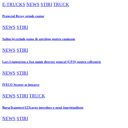
E-TRUCKS
NEWS
STIRI
TRUCK
Proiectul Revoy prinde contur
NEWS
STIRI
Sailun își extinde gama de anvelope pentru camioane
NEWS
STIRI
Lars Ljungström a fost numit director general (CFO) pentru cellcentric
NEWS
STIRI
IVECO Strator se întoarce
NEWS
STIRI
TRUCK
BursaTransport/123cargo introduce o nouă funcționalitate
NEWS
STIRI