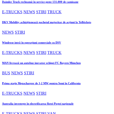
Daimler Truck recheamă în service peste 131.000 de camioane
E-TRUCKS
NEWS
STIRI
TRUCK
DKV Mobility achiziționează pachetul majoritar de acțiuni la Tolltickets
NEWS
STIRI
Windrose intră în operațiuni comerciale cu DSV
E-TRUCKS
NEWS
STIRI
TRUCK
MAN livrează un autobuz inovator echipei FC Bayern München
BUS
NEWS
STIRI
Prima stație Megacharger de 1,2 MW pentru Semi în California
E-TRUCKS
NEWS
STIRI
Australia investește în electrificarea flotei Poștei naționale
E-TRUCKS
NEWS
STIRI
VAN