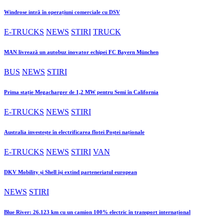
Windrose intră în operațiuni comerciale cu DSV
E-TRUCKS
NEWS
STIRI
TRUCK
MAN livrează un autobuz inovator echipei FC Bayern München
BUS
NEWS
STIRI
Prima stație Megacharger de 1,2 MW pentru Semi în California
E-TRUCKS
NEWS
STIRI
Australia investește în electrificarea flotei Poștei naționale
E-TRUCKS
NEWS
STIRI
VAN
DKV Mobility și Shell își extind parteneriatul european
NEWS
STIRI
Blue River: 26.123 km cu un camion 100% electric în transport internațional