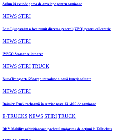
Sailun își extinde gama de anvelope pentru camioane
NEWS
STIRI
Lars Ljungström a fost numit director general (CFO) pentru cellcentric
NEWS
STIRI
IVECO Strator se întoarce
NEWS
STIRI
TRUCK
BursaTransport/123cargo introduce o nouă funcționalitate
NEWS
STIRI
Daimler Truck recheamă în service peste 131.000 de camioane
E-TRUCKS
NEWS
STIRI
TRUCK
DKV Mobility achiziționează pachetul majoritar de acțiuni la Tolltickets