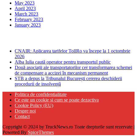
May 2023
April 2023
March 2023
February 2023
January 2023
Ultima ora
CNAIR: Aplicarea tarifelor TollRo va începe la 1 octombrie
2026
Alba Iulia caută operator pentru transportul public
Două asociații ale transportatorilor cer transformarea schemei
de compensare a accizei în mecanism permanent
STB a depus la Tribunalul București cererea deschiderii
procedurii de insolvență
Politica de confidentialitate
Ce este un cookie si cum se poate dezactiva
Cookie Policy (EU)
Despre noi
Contact
Copyright © 2024 by TruckNews.ro Toate drepturile sunt rezervate |
Powered By
SpiceThemes