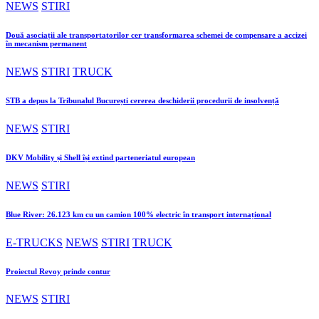
NEWS
STIRI
Două asociații ale transportatorilor cer transformarea schemei de compensare a accizei
în mecanism permanent
NEWS
STIRI
TRUCK
STB a depus la Tribunalul București cererea deschiderii procedurii de insolvență
NEWS
STIRI
DKV Mobility și Shell își extind parteneriatul european
NEWS
STIRI
Blue River: 26.123 km cu un camion 100% electric în transport internațional
E-TRUCKS
NEWS
STIRI
TRUCK
Proiectul Revoy prinde contur
NEWS
STIRI