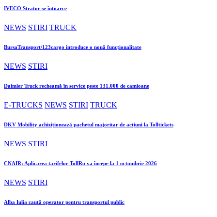
IVECO Strator se întoarce
NEWS
STIRI
TRUCK
BursaTransport/123cargo introduce o nouă funcționalitate
NEWS
STIRI
Daimler Truck recheamă în service peste 131.000 de camioane
E-TRUCKS
NEWS
STIRI
TRUCK
DKV Mobility achiziționează pachetul majoritar de acțiuni la Tolltickets
NEWS
STIRI
CNAIR: Aplicarea tarifelor TollRo va începe la 1 octombrie 2026
NEWS
STIRI
Alba Iulia caută operator pentru transportul public