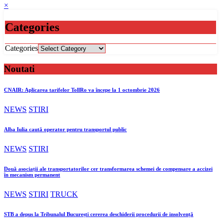
×
Categories
Categories
Noutati
CNAIR: Aplicarea tarifelor TollRo va începe la 1 octombrie 2026
NEWS
STIRI
Alba Iulia caută operator pentru transportul public
NEWS
STIRI
Două asociații ale transportatorilor cer transformarea schemei de compensare a accizei
în mecanism permanent
NEWS
STIRI
TRUCK
STB a depus la Tribunalul București cererea deschiderii procedurii de insolvență