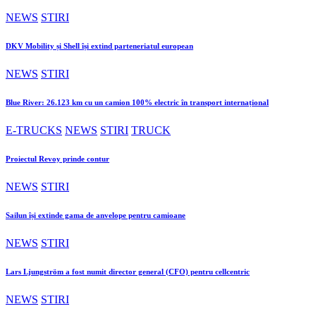
NEWS
STIRI
DKV Mobility și Shell își extind parteneriatul european
NEWS
STIRI
Blue River: 26.123 km cu un camion 100% electric în transport internațional
E-TRUCKS
NEWS
STIRI
TRUCK
Proiectul Revoy prinde contur
NEWS
STIRI
Sailun își extinde gama de anvelope pentru camioane
NEWS
STIRI
Lars Ljungström a fost numit director general (CFO) pentru cellcentric
NEWS
STIRI