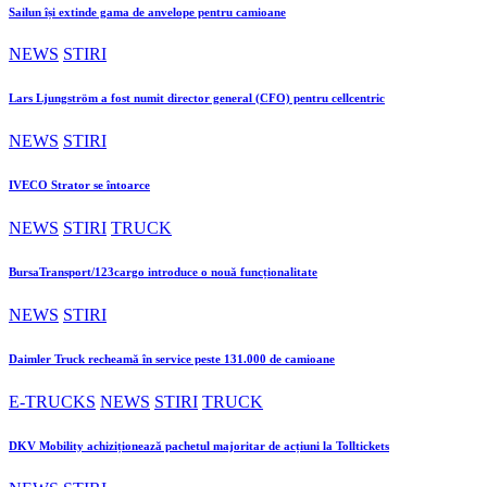
Sailun își extinde gama de anvelope pentru camioane
NEWS
STIRI
Lars Ljungström a fost numit director general (CFO) pentru cellcentric
NEWS
STIRI
IVECO Strator se întoarce
NEWS
STIRI
TRUCK
BursaTransport/123cargo introduce o nouă funcționalitate
NEWS
STIRI
Daimler Truck recheamă în service peste 131.000 de camioane
E-TRUCKS
NEWS
STIRI
TRUCK
DKV Mobility achiziționează pachetul majoritar de acțiuni la Tolltickets