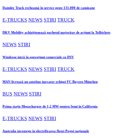
Daimler Truck recheamă în service peste 131.000 de camioane
E-TRUCKS
NEWS
STIRI
TRUCK
DKV Mobility achiziționează pachetul majoritar de acțiuni la Tolltickets
NEWS
STIRI
Windrose intră în operațiuni comerciale cu DSV
E-TRUCKS
NEWS
STIRI
TRUCK
MAN livrează un autobuz inovator echipei FC Bayern München
BUS
NEWS
STIRI
Prima stație Megacharger de 1,2 MW pentru Semi în California
E-TRUCKS
NEWS
STIRI
Australia investește în electrificarea flotei Poștei naționale