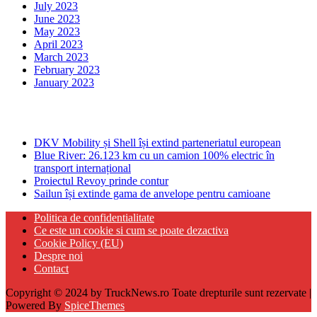
July 2023
June 2023
May 2023
April 2023
March 2023
February 2023
January 2023
Ultima ora
DKV Mobility și Shell își extind parteneriatul european
Blue River: 26.123 km cu un camion 100% electric în
transport internațional
Proiectul Revoy prinde contur
Sailun își extinde gama de anvelope pentru camioane
Politica de confidentialitate
Ce este un cookie si cum se poate dezactiva
Cookie Policy (EU)
Despre noi
Contact
Copyright © 2024 by TruckNews.ro Toate drepturile sunt rezervate |
Powered By
SpiceThemes