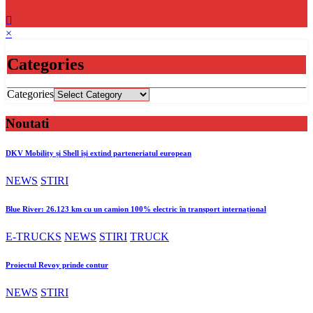
×
Categories
Categories
Noutati
DKV Mobility și Shell își extind parteneriatul european
NEWS
STIRI
Blue River: 26.123 km cu un camion 100% electric în transport internațional
E-TRUCKS
NEWS
STIRI
TRUCK
Proiectul Revoy prinde contur
NEWS
STIRI