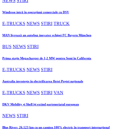
NEWS
STIRI
Windrose intră în operațiuni comerciale cu DSV
E-TRUCKS
NEWS
STIRI
TRUCK
MAN livrează un autobuz inovator echipei FC Bayern München
BUS
NEWS
STIRI
Prima stație Megacharger de 1,2 MW pentru Semi în California
E-TRUCKS
NEWS
STIRI
Australia investește în electrificarea flotei Poștei naționale
E-TRUCKS
NEWS
STIRI
VAN
DKV Mobility și Shell își extind parteneriatul european
NEWS
STIRI
Blue River: 26.123 km cu un camion 100% electric în transport internațional