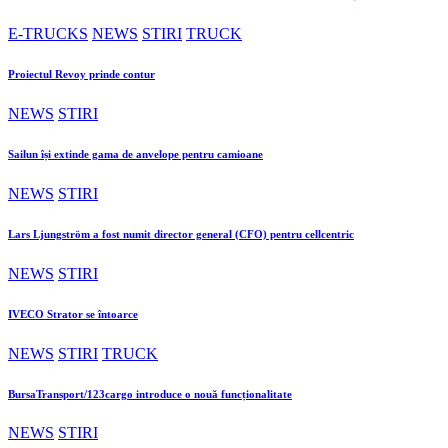
E-TRUCKS
NEWS
STIRI
TRUCK
Proiectul Revoy prinde contur
NEWS
STIRI
Sailun își extinde gama de anvelope pentru camioane
NEWS
STIRI
Lars Ljungström a fost numit director general (CFO) pentru cellcentric
NEWS
STIRI
IVECO Strator se întoarce
NEWS
STIRI
TRUCK
BursaTransport/123cargo introduce o nouă funcționalitate
NEWS
STIRI