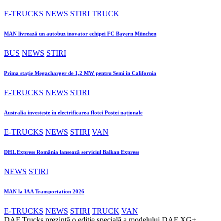
E-TRUCKS
NEWS
STIRI
TRUCK
MAN livrează un autobuz inovator echipei FC Bayern München
BUS
NEWS
STIRI
Prima stație Megacharger de 1,2 MW pentru Semi în California
E-TRUCKS
NEWS
STIRI
Australia investește în electrificarea flotei Poștei naționale
E-TRUCKS
NEWS
STIRI
VAN
DHL Express România lansează serviciul Balkan Express
NEWS
STIRI
MAN la IAA Transportation 2026
E-TRUCKS
NEWS
STIRI
TRUCK
VAN
DAF Trucks prezintă o ediție specială a modelului DAF XG+