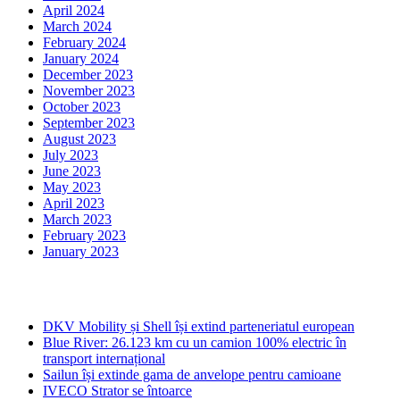
April 2024
March 2024
February 2024
January 2024
December 2023
November 2023
October 2023
September 2023
August 2023
July 2023
June 2023
May 2023
April 2023
March 2023
February 2023
January 2023
Ultima ora
DKV Mobility și Shell își extind parteneriatul european
Blue River: 26.123 km cu un camion 100% electric în
transport internațional
Sailun își extinde gama de anvelope pentru camioane
IVECO Strator se întoarce