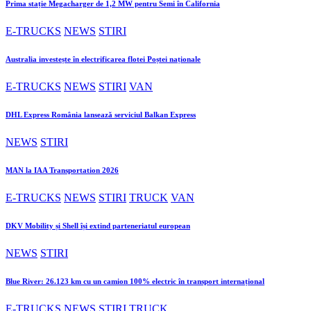
Prima stație Megacharger de 1,2 MW pentru Semi în California
E-TRUCKS
NEWS
STIRI
Australia investește în electrificarea flotei Poștei naționale
E-TRUCKS
NEWS
STIRI
VAN
DHL Express România lansează serviciul Balkan Express
NEWS
STIRI
MAN la IAA Transportation 2026
E-TRUCKS
NEWS
STIRI
TRUCK
VAN
DKV Mobility și Shell își extind parteneriatul european
NEWS
STIRI
Blue River: 26.123 km cu un camion 100% electric în transport internațional
E-TRUCKS
NEWS
STIRI
TRUCK