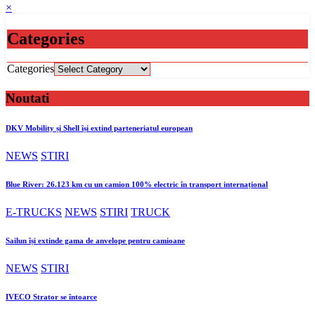
×
Categories
Categories
Noutati
DKV Mobility și Shell își extind parteneriatul european
NEWS
STIRI
Blue River: 26.123 km cu un camion 100% electric în transport internațional
E-TRUCKS
NEWS
STIRI
TRUCK
Sailun își extinde gama de anvelope pentru camioane
NEWS
STIRI
IVECO Strator se întoarce