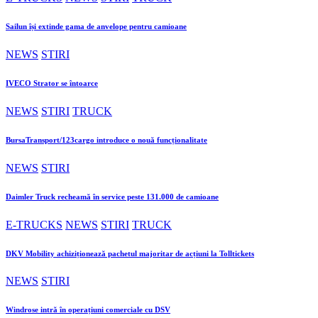
Sailun își extinde gama de anvelope pentru camioane
NEWS
STIRI
IVECO Strator se întoarce
NEWS
STIRI
TRUCK
BursaTransport/123cargo introduce o nouă funcționalitate
NEWS
STIRI
Daimler Truck recheamă în service peste 131.000 de camioane
E-TRUCKS
NEWS
STIRI
TRUCK
DKV Mobility achiziționează pachetul majoritar de acțiuni la Tolltickets
NEWS
STIRI
Windrose intră în operațiuni comerciale cu DSV