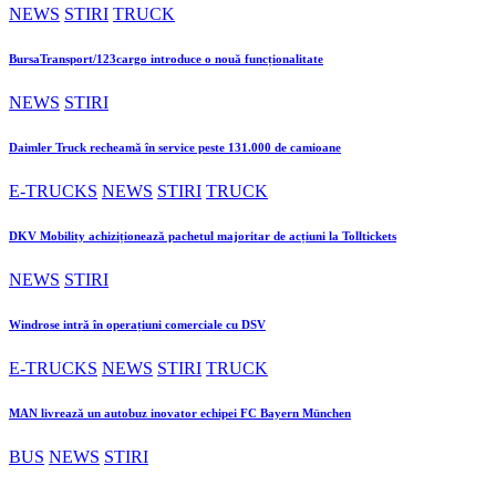
NEWS
STIRI
TRUCK
BursaTransport/123cargo introduce o nouă funcționalitate
NEWS
STIRI
Daimler Truck recheamă în service peste 131.000 de camioane
E-TRUCKS
NEWS
STIRI
TRUCK
DKV Mobility achiziționează pachetul majoritar de acțiuni la Tolltickets
NEWS
STIRI
Windrose intră în operațiuni comerciale cu DSV
E-TRUCKS
NEWS
STIRI
TRUCK
MAN livrează un autobuz inovator echipei FC Bayern München
BUS
NEWS
STIRI