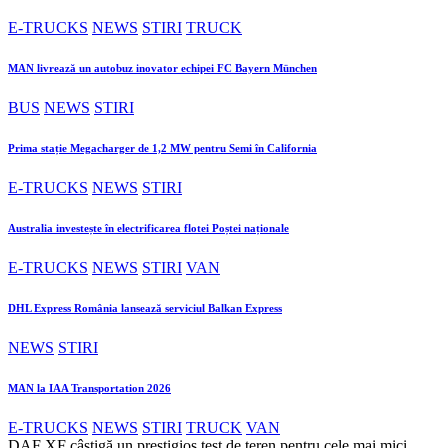
E-TRUCKS
NEWS
STIRI
TRUCK
MAN livrează un autobuz inovator echipei FC Bayern München
BUS
NEWS
STIRI
Prima stație Megacharger de 1,2 MW pentru Semi în California
E-TRUCKS
NEWS
STIRI
Australia investește în electrificarea flotei Poștei naționale
E-TRUCKS
NEWS
STIRI
VAN
DHL Express România lansează serviciul Balkan Express
NEWS
STIRI
MAN la IAA Transportation 2026
E-TRUCKS
NEWS
STIRI
TRUCK
VAN
DAF XF câștigă un prestigios test de teren pentru cele mai mici