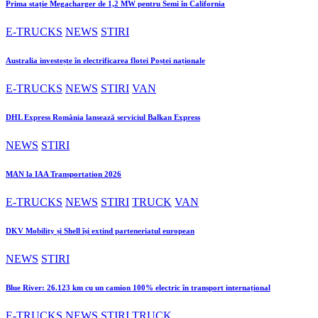
Prima stație Megacharger de 1,2 MW pentru Semi în California
E-TRUCKS
NEWS
STIRI
Australia investește în electrificarea flotei Poștei naționale
E-TRUCKS
NEWS
STIRI
VAN
DHL Express România lansează serviciul Balkan Express
NEWS
STIRI
MAN la IAA Transportation 2026
E-TRUCKS
NEWS
STIRI
TRUCK
VAN
DKV Mobility și Shell își extind parteneriatul european
NEWS
STIRI
Blue River: 26.123 km cu un camion 100% electric în transport internațional
E-TRUCKS
NEWS
STIRI
TRUCK