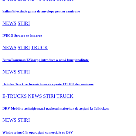
Sailun își extinde gama de anvelope pentru camioane
NEWS
STIRI
IVECO Strator se întoarce
NEWS
STIRI
TRUCK
BursaTransport/123cargo introduce o nouă funcționalitate
NEWS
STIRI
Daimler Truck recheamă în service peste 131.000 de camioane
E-TRUCKS
NEWS
STIRI
TRUCK
DKV Mobility achiziționează pachetul majoritar de acțiuni la Tolltickets
NEWS
STIRI
Windrose intră în operațiuni comerciale cu DSV