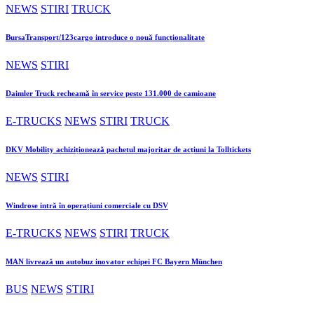
NEWS
STIRI
TRUCK
BursaTransport/123cargo introduce o nouă funcționalitate
NEWS
STIRI
Daimler Truck recheamă în service peste 131.000 de camioane
E-TRUCKS
NEWS
STIRI
TRUCK
DKV Mobility achiziționează pachetul majoritar de acțiuni la Tolltickets
NEWS
STIRI
Windrose intră în operațiuni comerciale cu DSV
E-TRUCKS
NEWS
STIRI
TRUCK
MAN livrează un autobuz inovator echipei FC Bayern München
BUS
NEWS
STIRI