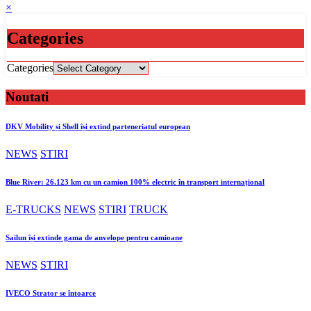
×
Categories
Categories
Noutati
DKV Mobility și Shell își extind parteneriatul european
NEWS
STIRI
Blue River: 26.123 km cu un camion 100% electric în transport internațional
E-TRUCKS
NEWS
STIRI
TRUCK
Sailun își extinde gama de anvelope pentru camioane
NEWS
STIRI
IVECO Strator se întoarce