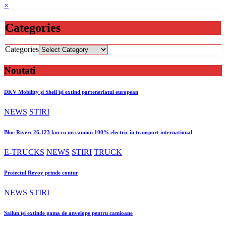
×
Categories
Categories
Noutati
DKV Mobility și Shell își extind parteneriatul european
NEWS
STIRI
Blue River: 26.123 km cu un camion 100% electric în transport internațional
E-TRUCKS
NEWS
STIRI
TRUCK
Proiectul Revoy prinde contur
NEWS
STIRI
Sailun își extinde gama de anvelope pentru camioane