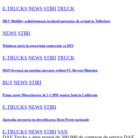
E-TRUCKS
NEWS
STIRI
TRUCK
DKV Mobility achiziționează pachetul majoritar de acțiuni la Tolltickets
NEWS
STIRI
Windrose intră în operațiuni comerciale cu DSV
E-TRUCKS
NEWS
STIRI
TRUCK
MAN livrează un autobuz inovator echipei FC Bayern München
BUS
NEWS
STIRI
Prima stație Megacharger de 1,2 MW pentru Semi în California
E-TRUCKS
NEWS
STIRI
Australia investește în electrificarea flotei Poștei naționale
E-TRUCKS
NEWS
STIRI
VAN
DAF Trucks a atins pragul de 300.000 de contracte de service DAF