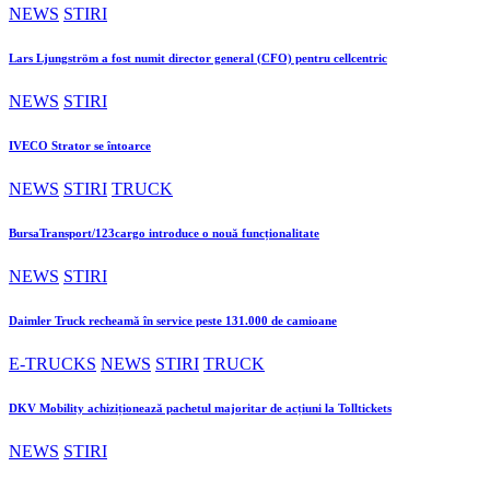
NEWS
STIRI
Lars Ljungström a fost numit director general (CFO) pentru cellcentric
NEWS
STIRI
IVECO Strator se întoarce
NEWS
STIRI
TRUCK
BursaTransport/123cargo introduce o nouă funcționalitate
NEWS
STIRI
Daimler Truck recheamă în service peste 131.000 de camioane
E-TRUCKS
NEWS
STIRI
TRUCK
DKV Mobility achiziționează pachetul majoritar de acțiuni la Tolltickets
NEWS
STIRI