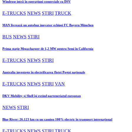
Windrose intră în operațiuni comerciale cu DSV
E-TRUCKS
NEWS
STIRI
TRUCK
MAN livrează un autobuz inovator echipei FC Bayern München
BUS
NEWS
STIRI
Prima stație Megacharger de 1,2 MW pentru Semi în California
E-TRUCKS
NEWS
STIRI
Australia investește în electrificarea flotei Poștei naționale
E-TRUCKS
NEWS
STIRI
VAN
DKV Mobility și Shell își extind parteneriatul european
NEWS
STIRI
Blue River: 26.123 km cu un camion 100% electric în transport internațional
E-TRUCKS
NEWS
STIRI
TRUCK