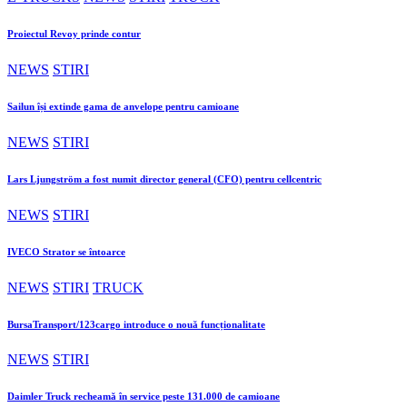
Proiectul Revoy prinde contur
NEWS
STIRI
Sailun își extinde gama de anvelope pentru camioane
NEWS
STIRI
Lars Ljungström a fost numit director general (CFO) pentru cellcentric
NEWS
STIRI
IVECO Strator se întoarce
NEWS
STIRI
TRUCK
BursaTransport/123cargo introduce o nouă funcționalitate
NEWS
STIRI
Daimler Truck recheamă în service peste 131.000 de camioane