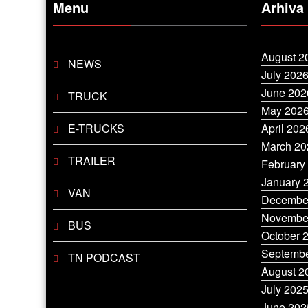
Menu
Arhiva
August 2
NEWS
July 202
June 202
TRUCK
May 202
E-TRUCKS
April 202
March 20
TRAILER
February
January 
VAN
Decembe
Novembe
BUS
October 
Septembe
TN PODCAST
August 2
July 202
June 202