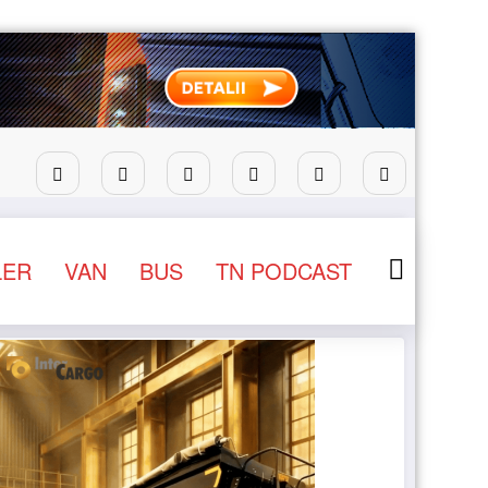
STB a depus la Tribunalul București cererea deschiderii 
LER
VAN
BUS
TN PODCAST
NEWS
STIRI