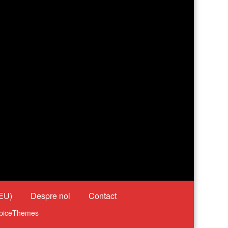
(EU)
Despre noi
Contact
piceThemes