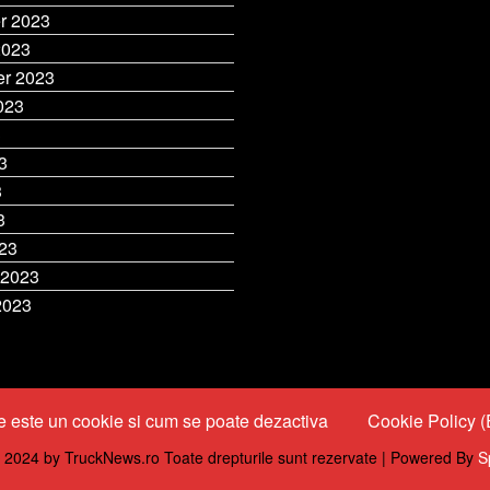
r 2023
2023
r 2023
023
3
3
3
3
23
 2023
2023
 este un cookie si cum se poate dezactiva
Cookie Policy 
 2024 by TruckNews.ro Toate drepturile sunt rezervate | Powered By
S