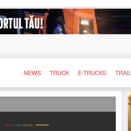
ea schemei de compensare a accizei în mecanism permanent
NEWS
TRUCK
E-TRUCKS
TRAI
t cu 19% pentru un camion nou clasa B0
NEWS
STIRI
TRUCK