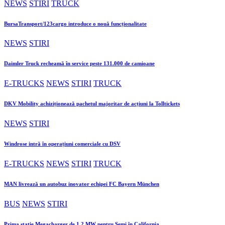
NEWS
STIRI
TRUCK
BursaTransport/123cargo introduce o nouă funcționalitate
NEWS
STIRI
Daimler Truck recheamă în service peste 131.000 de camioane
E-TRUCKS
NEWS
STIRI
TRUCK
DKV Mobility achiziționează pachetul majoritar de acțiuni la Tolltickets
NEWS
STIRI
Windrose intră în operațiuni comerciale cu DSV
E-TRUCKS
NEWS
STIRI
TRUCK
MAN livrează un autobuz inovator echipei FC Bayern München
BUS
NEWS
STIRI
Prima stație Megacharger de 1,2 MW pentru Semi în California