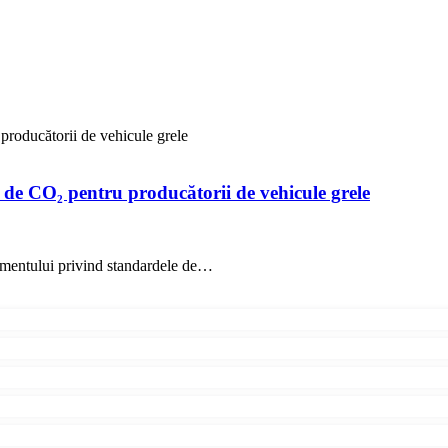
producătorii de vehicule grele
e de CO₂ pentru producătorii de vehicule grele
amentului privind standardele de…