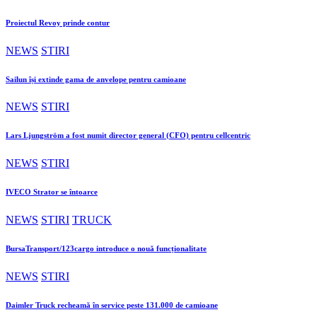
Proiectul Revoy prinde contur
NEWS
STIRI
Sailun își extinde gama de anvelope pentru camioane
NEWS
STIRI
Lars Ljungström a fost numit director general (CFO) pentru cellcentric
NEWS
STIRI
IVECO Strator se întoarce
NEWS
STIRI
TRUCK
BursaTransport/123cargo introduce o nouă funcționalitate
NEWS
STIRI
Daimler Truck recheamă în service peste 131.000 de camioane