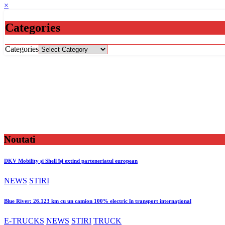
×
Categories
Categories
Noutati
DKV Mobility și Shell își extind parteneriatul european
NEWS
STIRI
Blue River: 26.123 km cu un camion 100% electric în transport internațional
E-TRUCKS
NEWS
STIRI
TRUCK