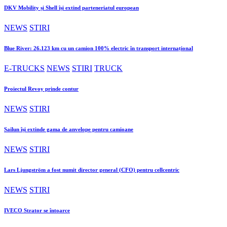
DKV Mobility și Shell își extind parteneriatul european
NEWS
STIRI
Blue River: 26.123 km cu un camion 100% electric în transport internațional
E-TRUCKS
NEWS
STIRI
TRUCK
Proiectul Revoy prinde contur
NEWS
STIRI
Sailun își extinde gama de anvelope pentru camioane
NEWS
STIRI
Lars Ljungström a fost numit director general (CFO) pentru cellcentric
NEWS
STIRI
IVECO Strator se întoarce