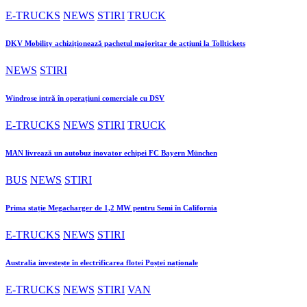
E-TRUCKS
NEWS
STIRI
TRUCK
DKV Mobility achiziționează pachetul majoritar de acțiuni la Tolltickets
NEWS
STIRI
Windrose intră în operațiuni comerciale cu DSV
E-TRUCKS
NEWS
STIRI
TRUCK
MAN livrează un autobuz inovator echipei FC Bayern München
BUS
NEWS
STIRI
Prima stație Megacharger de 1,2 MW pentru Semi în California
E-TRUCKS
NEWS
STIRI
Australia investește în electrificarea flotei Poștei naționale
E-TRUCKS
NEWS
STIRI
VAN