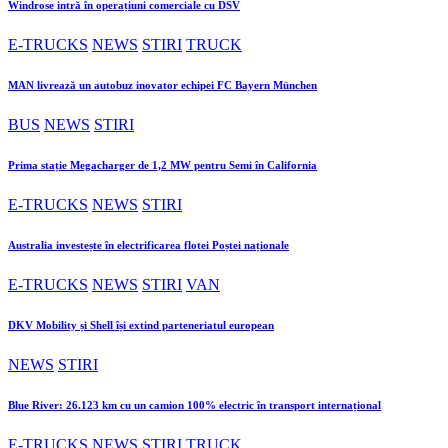
Windrose intră în operațiuni comerciale cu DSV
E-TRUCKS
NEWS
STIRI
TRUCK
MAN livrează un autobuz inovator echipei FC Bayern München
BUS
NEWS
STIRI
Prima stație Megacharger de 1,2 MW pentru Semi în California
E-TRUCKS
NEWS
STIRI
Australia investește în electrificarea flotei Poștei naționale
E-TRUCKS
NEWS
STIRI
VAN
DKV Mobility și Shell își extind parteneriatul european
NEWS
STIRI
Blue River: 26.123 km cu un camion 100% electric în transport internațional
E-TRUCKS
NEWS
STIRI
TRUCK