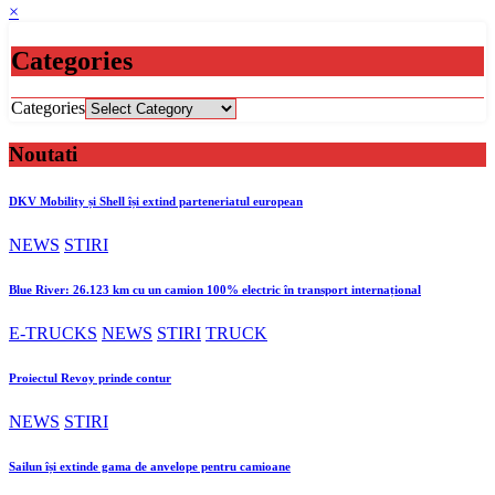
×
Categories
Categories
Noutati
DKV Mobility și Shell își extind parteneriatul european
NEWS
STIRI
Blue River: 26.123 km cu un camion 100% electric în transport internațional
E-TRUCKS
NEWS
STIRI
TRUCK
Proiectul Revoy prinde contur
NEWS
STIRI
Sailun își extinde gama de anvelope pentru camioane