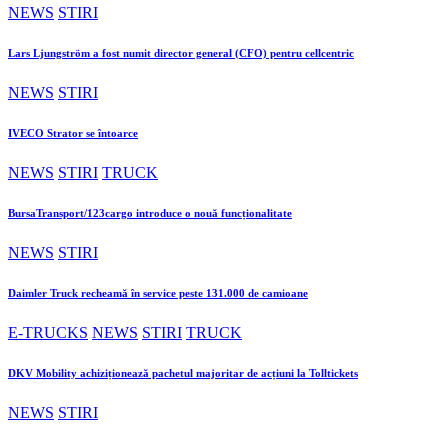
NEWS
STIRI
Lars Ljungström a fost numit director general (CFO) pentru cellcentric
NEWS
STIRI
IVECO Strator se întoarce
NEWS
STIRI
TRUCK
BursaTransport/123cargo introduce o nouă funcționalitate
NEWS
STIRI
Daimler Truck recheamă în service peste 131.000 de camioane
E-TRUCKS
NEWS
STIRI
TRUCK
DKV Mobility achiziționează pachetul majoritar de acțiuni la Tolltickets
NEWS
STIRI