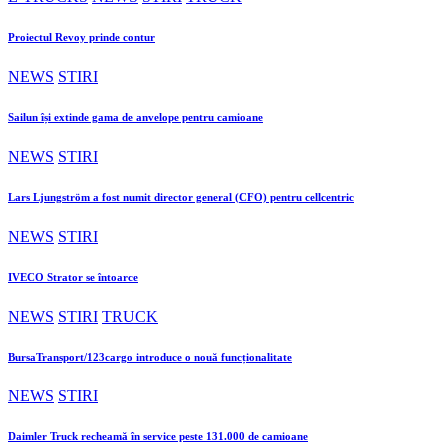
Proiectul Revoy prinde contur
NEWS
STIRI
Sailun își extinde gama de anvelope pentru camioane
NEWS
STIRI
Lars Ljungström a fost numit director general (CFO) pentru cellcentric
NEWS
STIRI
IVECO Strator se întoarce
NEWS
STIRI
TRUCK
BursaTransport/123cargo introduce o nouă funcționalitate
NEWS
STIRI
Daimler Truck recheamă în service peste 131.000 de camioane