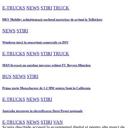
E-TRUCKS
NEWS
STIRI
TRUCK
DKV Mobility achiziționează pachetul majoritar de acțiuni la Tolltickets
NEWS
STIRI
Windrose intră în operațiuni comerciale cu DSV
E-TRUCKS
NEWS
STIRI
TRUCK
MAN livrează un autobuz inovator echipei FC Bayern München
BUS
NEWS
STIRI
Prima stație Megacharger de 1,2 MW pentru Semi în California
E-TRUCKS
NEWS
STIRI
Australia investește în electrificarea flotei Poștei naționale
E-TRUCKS
NEWS
STIRI
VAN
Scania deschide accesul la ecosistemul digital si pentru alte marci de