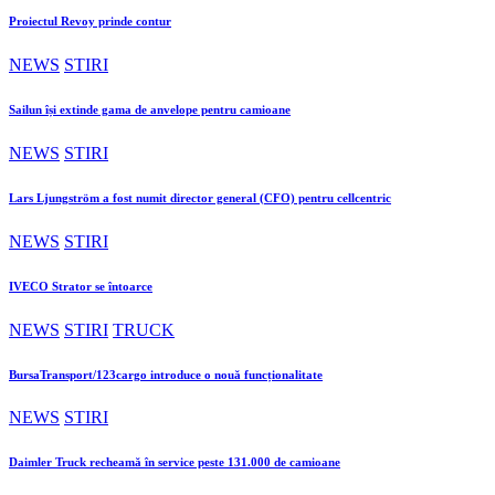
Proiectul Revoy prinde contur
NEWS
STIRI
Sailun își extinde gama de anvelope pentru camioane
NEWS
STIRI
Lars Ljungström a fost numit director general (CFO) pentru cellcentric
NEWS
STIRI
IVECO Strator se întoarce
NEWS
STIRI
TRUCK
BursaTransport/123cargo introduce o nouă funcționalitate
NEWS
STIRI
Daimler Truck recheamă în service peste 131.000 de camioane