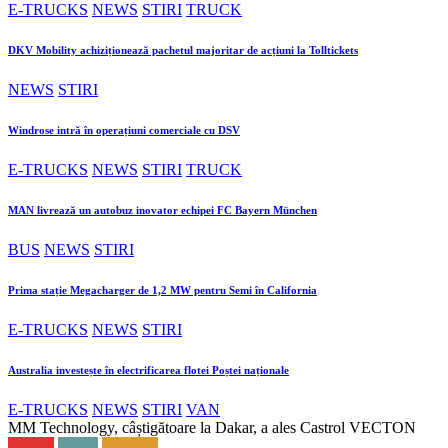
E-TRUCKS
NEWS
STIRI
TRUCK
DKV Mobility achiziționează pachetul majoritar de acțiuni la Tolltickets
NEWS
STIRI
Windrose intră în operațiuni comerciale cu DSV
E-TRUCKS
NEWS
STIRI
TRUCK
MAN livrează un autobuz inovator echipei FC Bayern München
BUS
NEWS
STIRI
Prima stație Megacharger de 1,2 MW pentru Semi în California
E-TRUCKS
NEWS
STIRI
Australia investește în electrificarea flotei Poștei naționale
E-TRUCKS
NEWS
STIRI
VAN
MM Technology, câștigătoare la Dakar, a ales Castrol VECTON
NEWS
STIRI
TRUCK