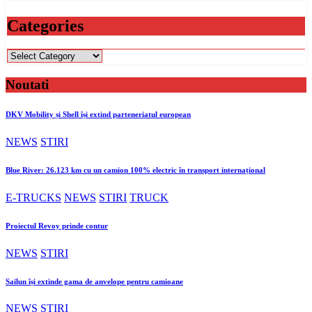
Categories
Categories
Noutati
DKV Mobility și Shell își extind parteneriatul european
NEWS
STIRI
Blue River: 26.123 km cu un camion 100% electric în transport internațional
E-TRUCKS
NEWS
STIRI
TRUCK
Proiectul Revoy prinde contur
NEWS
STIRI
Sailun își extinde gama de anvelope pentru camioane
NEWS
STIRI