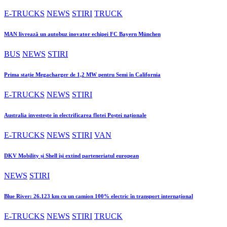
E-TRUCKS
NEWS
STIRI
TRUCK
MAN livrează un autobuz inovator echipei FC Bayern München
BUS
NEWS
STIRI
Prima stație Megacharger de 1,2 MW pentru Semi în California
E-TRUCKS
NEWS
STIRI
Australia investește în electrificarea flotei Poștei naționale
E-TRUCKS
NEWS
STIRI
VAN
DKV Mobility și Shell își extind parteneriatul european
NEWS
STIRI
Blue River: 26.123 km cu un camion 100% electric în transport internațional
E-TRUCKS
NEWS
STIRI
TRUCK