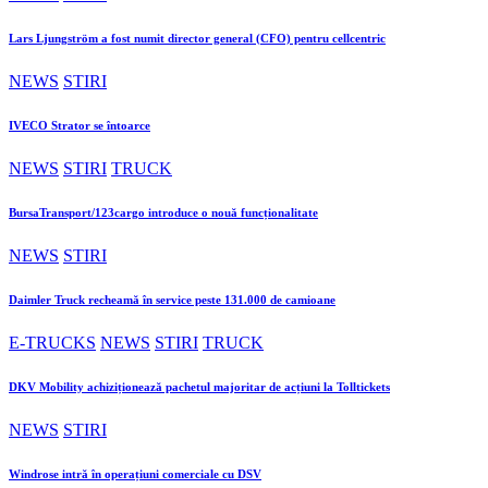
Lars Ljungström a fost numit director general (CFO) pentru cellcentric
NEWS
STIRI
IVECO Strator se întoarce
NEWS
STIRI
TRUCK
BursaTransport/123cargo introduce o nouă funcționalitate
NEWS
STIRI
Daimler Truck recheamă în service peste 131.000 de camioane
E-TRUCKS
NEWS
STIRI
TRUCK
DKV Mobility achiziționează pachetul majoritar de acțiuni la Tolltickets
NEWS
STIRI
Windrose intră în operațiuni comerciale cu DSV