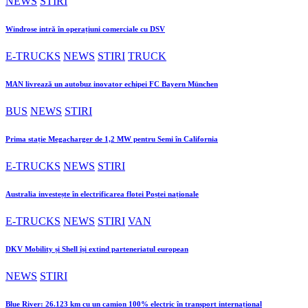
NEWS
STIRI
Windrose intră în operațiuni comerciale cu DSV
E-TRUCKS
NEWS
STIRI
TRUCK
MAN livrează un autobuz inovator echipei FC Bayern München
BUS
NEWS
STIRI
Prima stație Megacharger de 1,2 MW pentru Semi în California
E-TRUCKS
NEWS
STIRI
Australia investește în electrificarea flotei Poștei naționale
E-TRUCKS
NEWS
STIRI
VAN
DKV Mobility și Shell își extind parteneriatul european
NEWS
STIRI
Blue River: 26.123 km cu un camion 100% electric în transport internațional