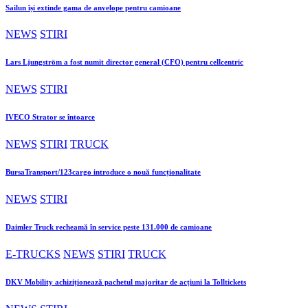
Sailun își extinde gama de anvelope pentru camioane
NEWS
STIRI
Lars Ljungström a fost numit director general (CFO) pentru cellcentric
NEWS
STIRI
IVECO Strator se întoarce
NEWS
STIRI
TRUCK
BursaTransport/123cargo introduce o nouă funcționalitate
NEWS
STIRI
Daimler Truck recheamă în service peste 131.000 de camioane
E-TRUCKS
NEWS
STIRI
TRUCK
DKV Mobility achiziționează pachetul majoritar de acțiuni la Tolltickets