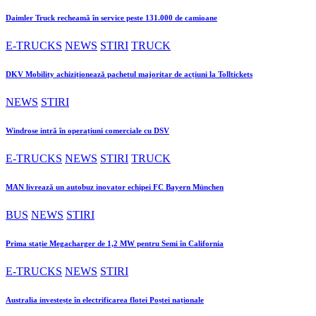
Daimler Truck recheamă în service peste 131.000 de camioane
E-TRUCKS
NEWS
STIRI
TRUCK
DKV Mobility achiziționează pachetul majoritar de acțiuni la Tolltickets
NEWS
STIRI
Windrose intră în operațiuni comerciale cu DSV
E-TRUCKS
NEWS
STIRI
TRUCK
MAN livrează un autobuz inovator echipei FC Bayern München
BUS
NEWS
STIRI
Prima stație Megacharger de 1,2 MW pentru Semi în California
E-TRUCKS
NEWS
STIRI
Australia investește în electrificarea flotei Poștei naționale