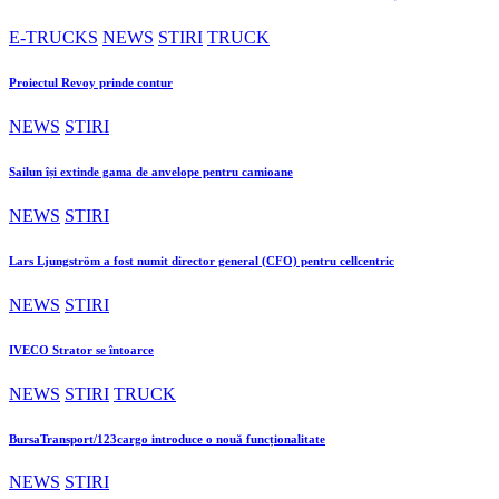
E-TRUCKS
NEWS
STIRI
TRUCK
Proiectul Revoy prinde contur
NEWS
STIRI
Sailun își extinde gama de anvelope pentru camioane
NEWS
STIRI
Lars Ljungström a fost numit director general (CFO) pentru cellcentric
NEWS
STIRI
IVECO Strator se întoarce
NEWS
STIRI
TRUCK
BursaTransport/123cargo introduce o nouă funcționalitate
NEWS
STIRI