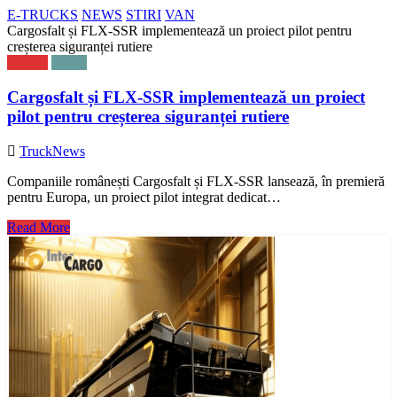
E-TRUCKS
NEWS
STIRI
VAN
Cargosfalt și FLX-SSR implementează un proiect pilot pentru
creșterea siguranței rutiere
NEWS
STIRI
Cargosfalt și FLX-SSR implementează un proiect
pilot pentru creșterea siguranței rutiere
TruckNews
Companiile românești Cargosfalt și FLX-SSR lansează, în premieră
pentru Europa, un proiect pilot integrat dedicat…
Read More