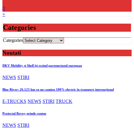
×
Categories
Categories
Noutati
DKV Mobility și Shell își extind parteneriatul european
NEWS
STIRI
Blue River: 26.123 km cu un camion 100% electric în transport internațional
E-TRUCKS
NEWS
STIRI
TRUCK
Proiectul Revoy prinde contur
NEWS
STIRI