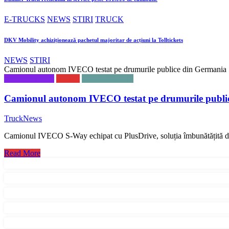
E-TRUCKS
NEWS
STIRI
TRUCK
DKV Mobility achiziționează pachetul majoritar de acțiuni la Tolltickets
NEWS
STIRI
Camionul autonom IVECO testat pe drumurile publice din Germania
FOTO/VIDEO
NEWS
TN PODCAST
Camionul autonom IVECO testat pe drumurile publi
TruckNews
Camionul IVECO S-Way echipat cu PlusDrive, soluția îmbunătățită de
Read More