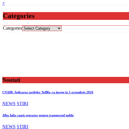
×
Categories
Categories
Noutati
CNAIR: Aplicarea tarifelor TollRo va începe la 1 octombrie 2026
NEWS
STIRI
Alba Iulia caută operator pentru transportul public
NEWS
STIRI