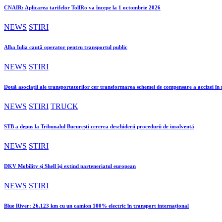
CNAIR: Aplicarea tarifelor TollRo va începe la 1 octombrie 2026
NEWS
STIRI
Alba Iulia caută operator pentru transportul public
NEWS
STIRI
Două asociații ale transportatorilor cer transformarea schemei de compensare a accizei î
NEWS
STIRI
TRUCK
STB a depus la Tribunalul București cererea deschiderii procedurii de insolvență
NEWS
STIRI
DKV Mobility și Shell își extind parteneriatul european
NEWS
STIRI
Blue River: 26.123 km cu un camion 100% electric în transport internațional