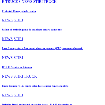
E-TRUCKS
NEWS
STIRI
TRUCK
Proiectul Revoy prinde contur
NEWS
STIRI
Sailun își extinde gama de anvelope pentru camioane
NEWS
STIRI
Lars Ljungström a fost numit director general (CFO) pentru cellcentric
NEWS
STIRI
IVECO Strator se întoarce
NEWS
STIRI
TRUCK
BursaTransport/123cargo introduce o nouă funcționalitate
NEWS
STIRI
Daimler Truck recheamă în service peste 131.000 de camioane