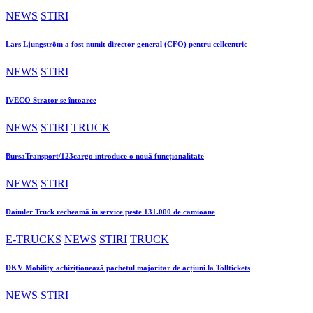
NEWS
STIRI
Lars Ljungström a fost numit director general (CFO) pentru cellcentric
NEWS
STIRI
IVECO Strator se întoarce
NEWS
STIRI
TRUCK
BursaTransport/123cargo introduce o nouă funcționalitate
NEWS
STIRI
Daimler Truck recheamă în service peste 131.000 de camioane
E-TRUCKS
NEWS
STIRI
TRUCK
DKV Mobility achiziționează pachetul majoritar de acțiuni la Tolltickets
NEWS
STIRI