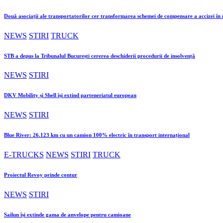
Două asociații ale transportatorilor cer transformarea schemei de compensare a accizei î
NEWS
STIRI
TRUCK
STB a depus la Tribunalul București cererea deschiderii procedurii de insolvență
NEWS
STIRI
DKV Mobility și Shell își extind parteneriatul european
NEWS
STIRI
Blue River: 26.123 km cu un camion 100% electric în transport internațional
E-TRUCKS
NEWS
STIRI
TRUCK
Proiectul Revoy prinde contur
NEWS
STIRI
Sailun își extinde gama de anvelope pentru camioane