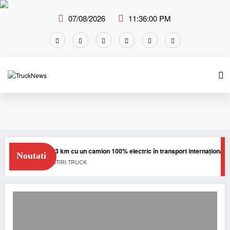
Skip
to
07/08/2026
11:36:01 PM
content
Blue River: 26.123 km cu un camion 100% electric în transport internațional
Noutati
E-TRUCKS
NEWS
STIRI
TRUCK
DAF Trucks prezintă o ediție specială a modelului DAF XG+