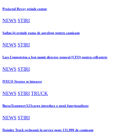
Proiectul Revoy prinde contur
NEWS
STIRI
Sailun își extinde gama de anvelope pentru camioane
NEWS
STIRI
Lars Ljungström a fost numit director general (CFO) pentru cellcentric
NEWS
STIRI
IVECO Strator se întoarce
NEWS
STIRI
TRUCK
BursaTransport/123cargo introduce o nouă funcționalitate
NEWS
STIRI
Daimler Truck recheamă în service peste 131.000 de camioane