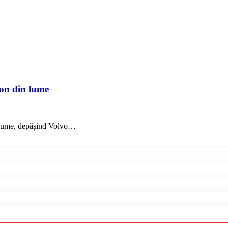
on din lume
 lume, depășind Volvo…