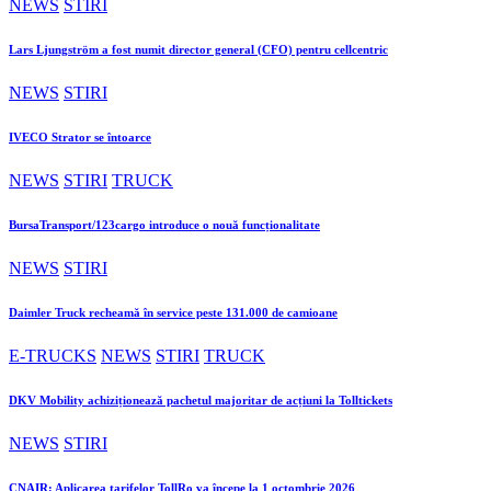
NEWS
STIRI
Lars Ljungström a fost numit director general (CFO) pentru cellcentric
NEWS
STIRI
IVECO Strator se întoarce
NEWS
STIRI
TRUCK
BursaTransport/123cargo introduce o nouă funcționalitate
NEWS
STIRI
Daimler Truck recheamă în service peste 131.000 de camioane
E-TRUCKS
NEWS
STIRI
TRUCK
DKV Mobility achiziționează pachetul majoritar de acțiuni la Tolltickets
NEWS
STIRI
CNAIR: Aplicarea tarifelor TollRo va începe la 1 octombrie 2026