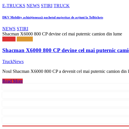
E-TRUCKS
NEWS
STIRI
TRUCK
DKV Mobility achiziționează pachetul majoritar de acțiuni la Tolltickets
NEWS
STIRI
Shacman X6000 800 CP devine cel mai puternic camion din lume
NEWS
TRUCK
Shacman X6000 800 CP devine cel mai puternic cami
TruckNews
Noul Shacman X6000 800 CP a devenit cel mai puternic camion din
Read More