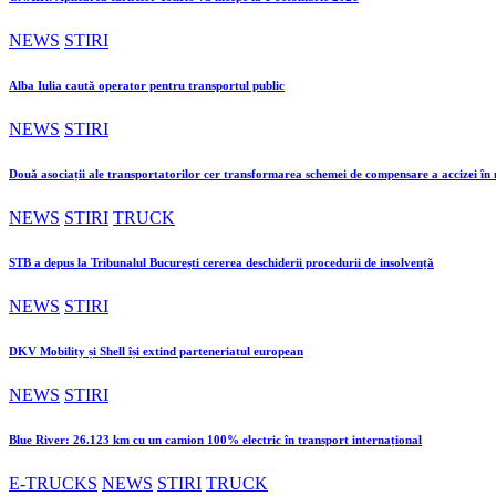
NEWS
STIRI
Alba Iulia caută operator pentru transportul public
NEWS
STIRI
Două asociații ale transportatorilor cer transformarea schemei de compensare a accizei î
NEWS
STIRI
TRUCK
STB a depus la Tribunalul București cererea deschiderii procedurii de insolvență
NEWS
STIRI
DKV Mobility și Shell își extind parteneriatul european
NEWS
STIRI
Blue River: 26.123 km cu un camion 100% electric în transport internațional
E-TRUCKS
NEWS
STIRI
TRUCK