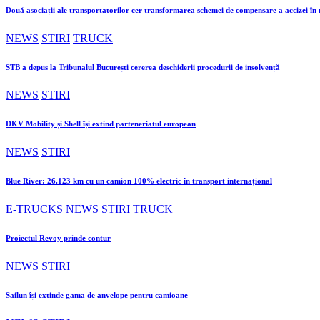
Două asociații ale transportatorilor cer transformarea schemei de compensare a accizei î
NEWS
STIRI
TRUCK
STB a depus la Tribunalul București cererea deschiderii procedurii de insolvență
NEWS
STIRI
DKV Mobility și Shell își extind parteneriatul european
NEWS
STIRI
Blue River: 26.123 km cu un camion 100% electric în transport internațional
E-TRUCKS
NEWS
STIRI
TRUCK
Proiectul Revoy prinde contur
NEWS
STIRI
Sailun își extinde gama de anvelope pentru camioane