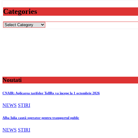
Categories
Categories
Noutati
CNAIR: Aplicarea tarifelor TollRo va începe la 1 octombrie 2026
NEWS
STIRI
Alba Iulia caută operator pentru transportul public
NEWS
STIRI