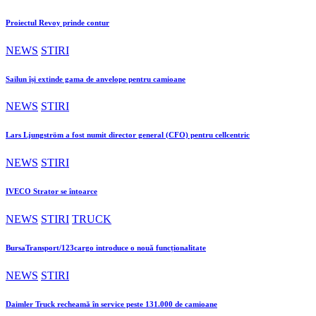
Proiectul Revoy prinde contur
NEWS
STIRI
Sailun își extinde gama de anvelope pentru camioane
NEWS
STIRI
Lars Ljungström a fost numit director general (CFO) pentru cellcentric
NEWS
STIRI
IVECO Strator se întoarce
NEWS
STIRI
TRUCK
BursaTransport/123cargo introduce o nouă funcționalitate
NEWS
STIRI
Daimler Truck recheamă în service peste 131.000 de camioane