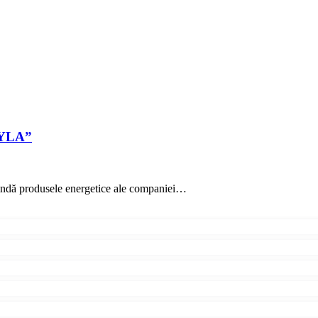
“HYLA”
indă produsele energetice ale companiei…