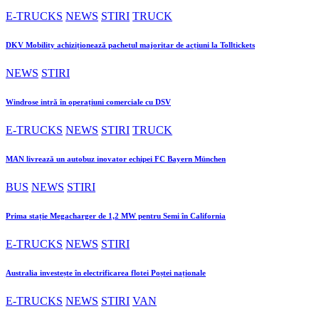
E-TRUCKS
NEWS
STIRI
TRUCK
DKV Mobility achiziționează pachetul majoritar de acțiuni la Tolltickets
NEWS
STIRI
Windrose intră în operațiuni comerciale cu DSV
E-TRUCKS
NEWS
STIRI
TRUCK
MAN livrează un autobuz inovator echipei FC Bayern München
BUS
NEWS
STIRI
Prima stație Megacharger de 1,2 MW pentru Semi în California
E-TRUCKS
NEWS
STIRI
Australia investește în electrificarea flotei Poștei naționale
E-TRUCKS
NEWS
STIRI
VAN