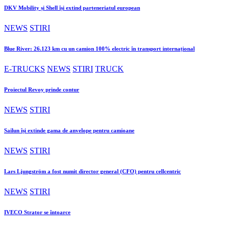
DKV Mobility și Shell își extind parteneriatul european
NEWS
STIRI
Blue River: 26.123 km cu un camion 100% electric în transport internațional
E-TRUCKS
NEWS
STIRI
TRUCK
Proiectul Revoy prinde contur
NEWS
STIRI
Sailun își extinde gama de anvelope pentru camioane
NEWS
STIRI
Lars Ljungström a fost numit director general (CFO) pentru cellcentric
NEWS
STIRI
IVECO Strator se întoarce