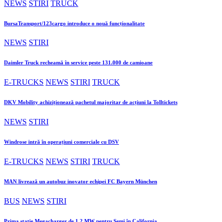
NEWS
STIRI
TRUCK
BursaTransport/123cargo introduce o nouă funcționalitate
NEWS
STIRI
Daimler Truck recheamă în service peste 131.000 de camioane
E-TRUCKS
NEWS
STIRI
TRUCK
DKV Mobility achiziționează pachetul majoritar de acțiuni la Tolltickets
NEWS
STIRI
Windrose intră în operațiuni comerciale cu DSV
E-TRUCKS
NEWS
STIRI
TRUCK
MAN livrează un autobuz inovator echipei FC Bayern München
BUS
NEWS
STIRI
Prima stație Megacharger de 1,2 MW pentru Semi în California