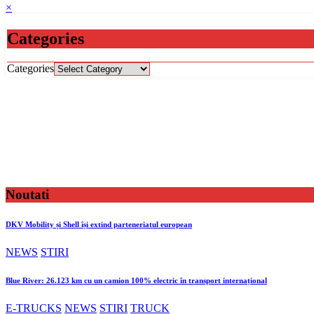
×
Categories
Categories
Noutati
DKV Mobility și Shell își extind parteneriatul european
NEWS
STIRI
Blue River: 26.123 km cu un camion 100% electric în transport internațional
E-TRUCKS
NEWS
STIRI
TRUCK