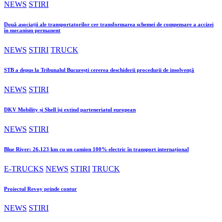
NEWS
STIRI
Două asociații ale transportatorilor cer transformarea schemei de compensare a accizei
în mecanism permanent
NEWS
STIRI
TRUCK
STB a depus la Tribunalul București cererea deschiderii procedurii de insolvență
NEWS
STIRI
DKV Mobility și Shell își extind parteneriatul european
NEWS
STIRI
Blue River: 26.123 km cu un camion 100% electric în transport internațional
E-TRUCKS
NEWS
STIRI
TRUCK
Proiectul Revoy prinde contur
NEWS
STIRI