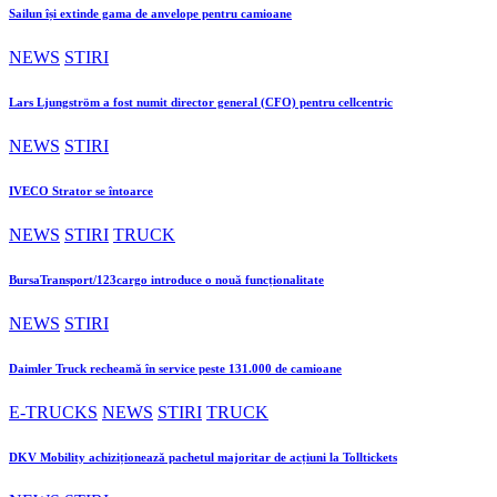
Sailun își extinde gama de anvelope pentru camioane
NEWS
STIRI
Lars Ljungström a fost numit director general (CFO) pentru cellcentric
NEWS
STIRI
IVECO Strator se întoarce
NEWS
STIRI
TRUCK
BursaTransport/123cargo introduce o nouă funcționalitate
NEWS
STIRI
Daimler Truck recheamă în service peste 131.000 de camioane
E-TRUCKS
NEWS
STIRI
TRUCK
DKV Mobility achiziționează pachetul majoritar de acțiuni la Tolltickets