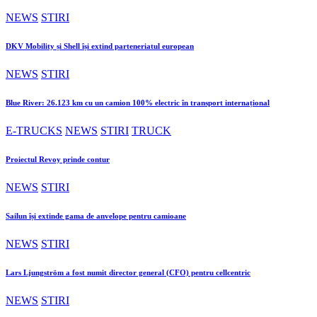
NEWS
STIRI
DKV Mobility și Shell își extind parteneriatul european
NEWS
STIRI
Blue River: 26.123 km cu un camion 100% electric în transport internațional
E-TRUCKS
NEWS
STIRI
TRUCK
Proiectul Revoy prinde contur
NEWS
STIRI
Sailun își extinde gama de anvelope pentru camioane
NEWS
STIRI
Lars Ljungström a fost numit director general (CFO) pentru cellcentric
NEWS
STIRI