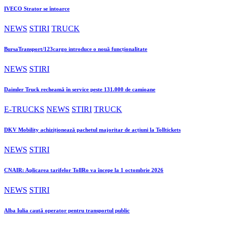
IVECO Strator se întoarce
NEWS
STIRI
TRUCK
BursaTransport/123cargo introduce o nouă funcționalitate
NEWS
STIRI
Daimler Truck recheamă în service peste 131.000 de camioane
E-TRUCKS
NEWS
STIRI
TRUCK
DKV Mobility achiziționează pachetul majoritar de acțiuni la Tolltickets
NEWS
STIRI
CNAIR: Aplicarea tarifelor TollRo va începe la 1 octombrie 2026
NEWS
STIRI
Alba Iulia caută operator pentru transportul public