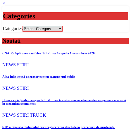
×
Categories
Categories
Noutati
CNAIR: Aplicarea tarifelor TollRo va începe la 1 octombrie 2026
NEWS
STIRI
Alba Iulia caută operator pentru transportul public
NEWS
STIRI
Două asociații ale transportatorilor cer transformarea schemei de compensare a accizei
în mecanism permanent
NEWS
STIRI
TRUCK
STB a depus la Tribunalul București cererea deschiderii procedurii de insolvență