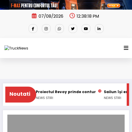
Skip
to
content
07/08/2026
12:38:18 PM
onal
Proiectul Revoy prinde contur
Sailun își extinde gam
Noutati
NEWS
STIRI
NEWS
STIRI
Ministerul Apărării Naționale achizitioneaza autovehicule 4×4 tactice