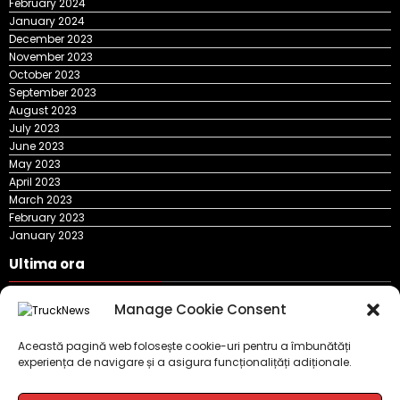
February 2024
January 2024
December 2023
November 2023
October 2023
September 2023
August 2023
July 2023
June 2023
May 2023
April 2023
March 2023
February 2023
January 2023
Ultima ora
Manage Cookie Consent
DKV Mobility și Shell își extind parteneriatul european
Blue River: 26.123 km cu un camion 100% electric în transport
Această pagină web folosește cookie-uri pentru a îmbunătăți
internațional
experiența de navigare și a asigura funcționalițăți adiționale.
Proiectul Revoy prinde contur
Sailun își extinde gama de anvelope pentru camioane