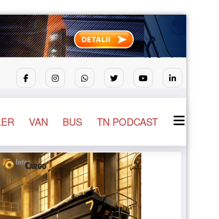
prinde contur
Sailun își extinde gama de anvelope pen
LER
VAN
BUS
TN PODCAST
NEWS
STIRI