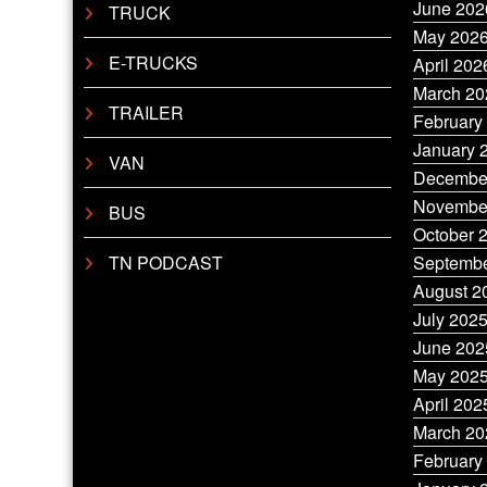
June 202
TRUCK
May 202
E-TRUCKS
April 202
March 20
TRAILER
February
January 
VAN
Decembe
Novembe
BUS
October 
TN PODCAST
Septembe
August 2
July 202
June 202
May 202
April 202
March 20
February