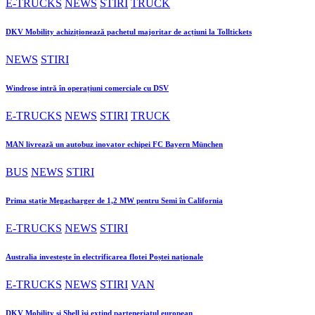
E-TRUCKS
NEWS
STIRI
TRUCK
DKV Mobility achiziționează pachetul majoritar de acțiuni la Tolltickets
NEWS
STIRI
Windrose intră în operațiuni comerciale cu DSV
E-TRUCKS
NEWS
STIRI
TRUCK
MAN livrează un autobuz inovator echipei FC Bayern München
BUS
NEWS
STIRI
Prima stație Megacharger de 1,2 MW pentru Semi în California
E-TRUCKS
NEWS
STIRI
Australia investește în electrificarea flotei Poștei naționale
E-TRUCKS
NEWS
STIRI
VAN
DKV Mobility și Shell își extind parteneriatul european