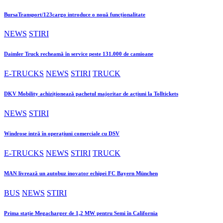
BursaTransport/123cargo introduce o nouă funcționalitate
NEWS
STIRI
Daimler Truck recheamă în service peste 131.000 de camioane
E-TRUCKS
NEWS
STIRI
TRUCK
DKV Mobility achiziționează pachetul majoritar de acțiuni la Tolltickets
NEWS
STIRI
Windrose intră în operațiuni comerciale cu DSV
E-TRUCKS
NEWS
STIRI
TRUCK
MAN livrează un autobuz inovator echipei FC Bayern München
BUS
NEWS
STIRI
Prima stație Megacharger de 1,2 MW pentru Semi în California