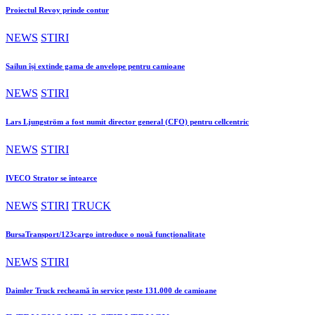
Proiectul Revoy prinde contur
NEWS
STIRI
Sailun își extinde gama de anvelope pentru camioane
NEWS
STIRI
Lars Ljungström a fost numit director general (CFO) pentru cellcentric
NEWS
STIRI
IVECO Strator se întoarce
NEWS
STIRI
TRUCK
BursaTransport/123cargo introduce o nouă funcționalitate
NEWS
STIRI
Daimler Truck recheamă în service peste 131.000 de camioane