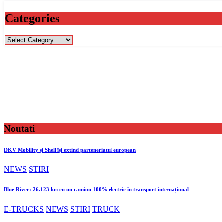
Categories
Categories
Noutati
DKV Mobility și Shell își extind parteneriatul european
NEWS
STIRI
Blue River: 26.123 km cu un camion 100% electric în transport internațional
E-TRUCKS
NEWS
STIRI
TRUCK