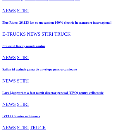
NEWS
STIRI
Blue River: 26.123 km cu un camion 100% electric în transport internațional
E-TRUCKS
NEWS
STIRI
TRUCK
Proiectul Revoy prinde contur
NEWS
STIRI
Sailun își extinde gama de anvelope pentru camioane
NEWS
STIRI
Lars Ljungström a fost numit director general (CFO) pentru cellcentric
NEWS
STIRI
IVECO Strator se întoarce
NEWS
STIRI
TRUCK