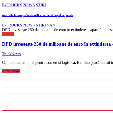
E-TRUCKS
NEWS
STIRI
Australia investește în electrificarea flotei Poștei naționale
E-TRUCKS
NEWS
STIRI
VAN
DPD investește 250 de milioane de euro în extinderea capacității de s
NEWS
DPD investește 250 de milioane de euro în extinderea 
TruckNews
Ca hub internațional pentru comerț și logistică, Benelux joacă un rol 
Read More