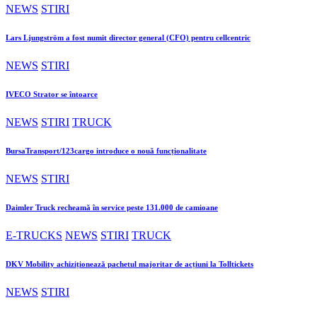
NEWS
STIRI
Lars Ljungström a fost numit director general (CFO) pentru cellcentric
NEWS
STIRI
IVECO Strator se întoarce
NEWS
STIRI
TRUCK
BursaTransport/123cargo introduce o nouă funcționalitate
NEWS
STIRI
Daimler Truck recheamă în service peste 131.000 de camioane
E-TRUCKS
NEWS
STIRI
TRUCK
DKV Mobility achiziționează pachetul majoritar de acțiuni la Tolltickets
NEWS
STIRI