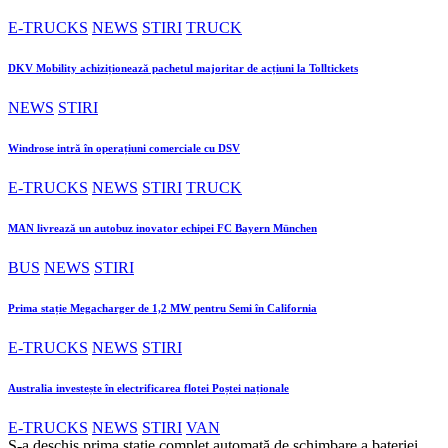
E-TRUCKS
NEWS
STIRI
TRUCK
DKV Mobility achiziționează pachetul majoritar de acțiuni la Tolltickets
NEWS
STIRI
Windrose intră în operațiuni comerciale cu DSV
E-TRUCKS
NEWS
STIRI
TRUCK
MAN livrează un autobuz inovator echipei FC Bayern München
BUS
NEWS
STIRI
Prima stație Megacharger de 1,2 MW pentru Semi în California
E-TRUCKS
NEWS
STIRI
Australia investește în electrificarea flotei Poștei naționale
E-TRUCKS
NEWS
STIRI
VAN
S-a deschis prima stație complet automată de schimbare a bateriei