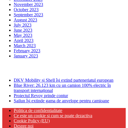
November 2023
October 2023
September 2023
August 2023
July 2023
June 2023
May 2023
April 2023
March 2023
February 2023
January 2023
Ultima ora
DKV Mobility și Shell își extind parteneriatul european
Blue River: 26.123 km cu un camion 100% electric în
transport internațional
Proiectul Revoy prinde contur
Sailun își extinde gama de anvelope pentru camioane
Politica de confidentialitate
Ce este un cookie si cum se poate dezactiva
Cookie Policy (EU)
Despre noi