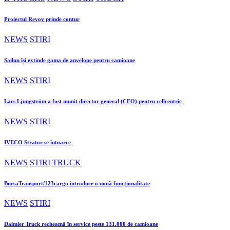
Proiectul Revoy prinde contur
NEWS
STIRI
Sailun își extinde gama de anvelope pentru camioane
NEWS
STIRI
Lars Ljungström a fost numit director general (CFO) pentru cellcentric
NEWS
STIRI
IVECO Strator se întoarce
NEWS
STIRI
TRUCK
BursaTransport/123cargo introduce o nouă funcționalitate
NEWS
STIRI
Daimler Truck recheamă în service peste 131.000 de camioane