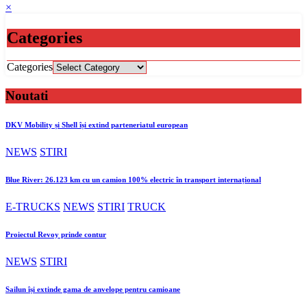
×
Categories
Categories
Noutati
DKV Mobility și Shell își extind parteneriatul european
NEWS
STIRI
Blue River: 26.123 km cu un camion 100% electric în transport internațional
E-TRUCKS
NEWS
STIRI
TRUCK
Proiectul Revoy prinde contur
NEWS
STIRI
Sailun își extinde gama de anvelope pentru camioane