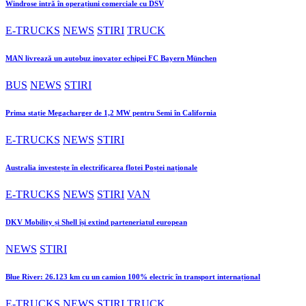
Windrose intră în operațiuni comerciale cu DSV
E-TRUCKS
NEWS
STIRI
TRUCK
MAN livrează un autobuz inovator echipei FC Bayern München
BUS
NEWS
STIRI
Prima stație Megacharger de 1,2 MW pentru Semi în California
E-TRUCKS
NEWS
STIRI
Australia investește în electrificarea flotei Poștei naționale
E-TRUCKS
NEWS
STIRI
VAN
DKV Mobility și Shell își extind parteneriatul european
NEWS
STIRI
Blue River: 26.123 km cu un camion 100% electric în transport internațional
E-TRUCKS
NEWS
STIRI
TRUCK