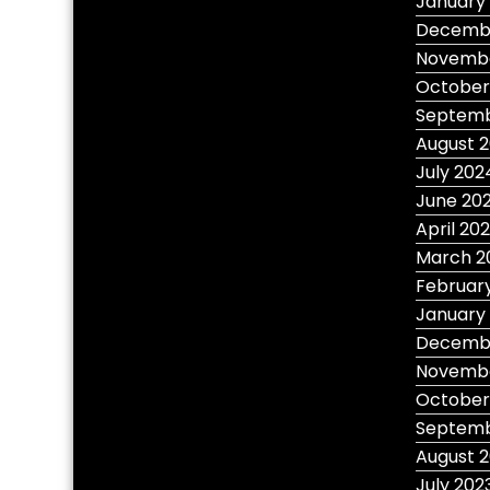
January
Decemb
Novembe
October
Septemb
August 
July 202
June 20
April 20
March 2
Februar
January
Decembe
Novembe
October
Septemb
August 
July 202