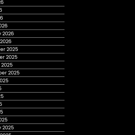
26
6
26
026
y 2026
 2026
er 2025
r 2025
 2025
er 2025
2025
5
25
5
25
025
y 2025