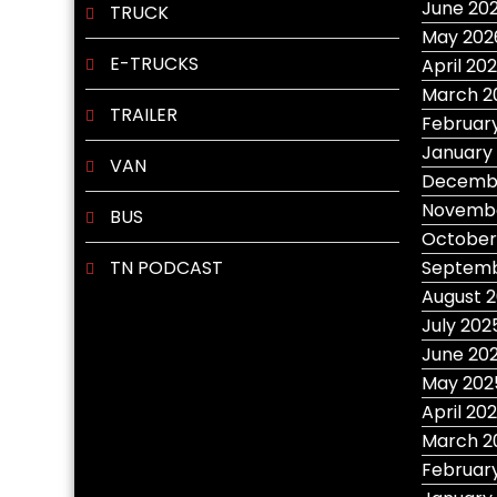
June 20
TRUCK
May 202
E-TRUCKS
April 20
March 2
TRAILER
Februar
January
VAN
Decemb
Novembe
BUS
October
TN PODCAST
Septemb
August 
July 202
June 20
May 202
April 20
March 2
Februar