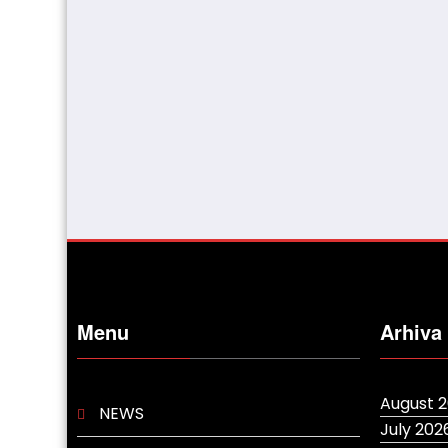
Menu
Arhiva
August 
NEWS
July 202