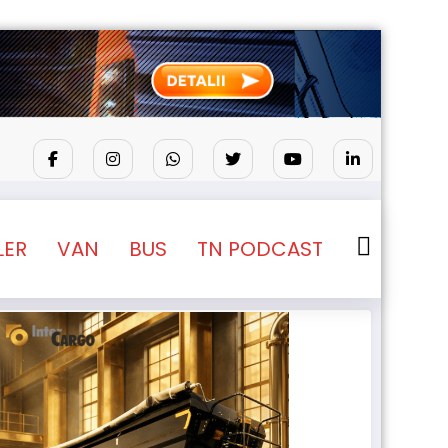
pentru camioane
Lars Ljungström a fost numit director g
LER
VAN
BUS
TN PODCAST
NEWS
STIRI