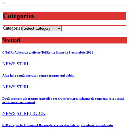
×
Categories
Categories
Noutati
CNAIR: Aplicarea tarifelor TollRo va începe la 1 octombrie 2026
NEWS
STIRI
Alba Iulia caută operator pentru transportul public
NEWS
STIRI
Două asociații ale transportatorilor cer transformarea schemei de compensare a accizei
în mecanism permanent
NEWS
STIRI
TRUCK
STB a depus la Tribunalul București cererea deschiderii procedurii de insolvență