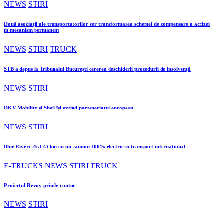
NEWS
STIRI
Două asociații ale transportatorilor cer transformarea schemei de compensare a accizei
în mecanism permanent
NEWS
STIRI
TRUCK
STB a depus la Tribunalul București cererea deschiderii procedurii de insolvență
NEWS
STIRI
DKV Mobility și Shell își extind parteneriatul european
NEWS
STIRI
Blue River: 26.123 km cu un camion 100% electric în transport internațional
E-TRUCKS
NEWS
STIRI
TRUCK
Proiectul Revoy prinde contur
NEWS
STIRI