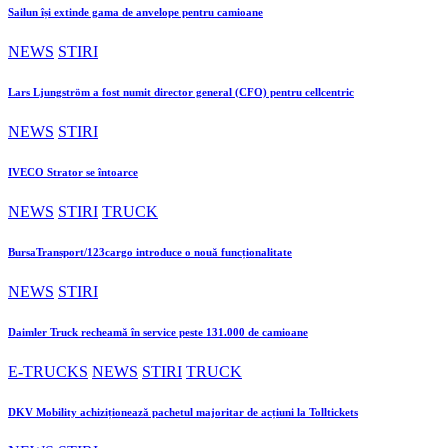
Sailun își extinde gama de anvelope pentru camioane
NEWS
STIRI
Lars Ljungström a fost numit director general (CFO) pentru cellcentric
NEWS
STIRI
IVECO Strator se întoarce
NEWS
STIRI
TRUCK
BursaTransport/123cargo introduce o nouă funcționalitate
NEWS
STIRI
Daimler Truck recheamă în service peste 131.000 de camioane
E-TRUCKS
NEWS
STIRI
TRUCK
DKV Mobility achiziționează pachetul majoritar de acțiuni la Tolltickets