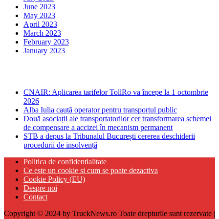
June 2023
May 2023
April 2023
March 2023
February 2023
January 2023
Ultima ora
CNAIR: Aplicarea tarifelor TollRo va începe la 1 octombrie
2026
Alba Iulia caută operator pentru transportul public
Două asociații ale transportatorilor cer transformarea schemei
de compensare a accizei în mecanism permanent
STB a depus la Tribunalul București cererea deschiderii
procedurii de insolvență
Politica de confidentialitate
Ce este un cookie si cum se poate dezactiva
Cookie Policy (EU)
Despre noi
Contact
Copyright © 2024 by TruckNews.ro Toate drepturile sunt rezervate |