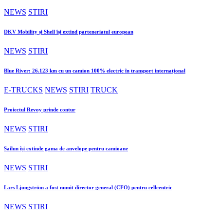
NEWS
STIRI
DKV Mobility și Shell își extind parteneriatul european
NEWS
STIRI
Blue River: 26.123 km cu un camion 100% electric în transport internațional
E-TRUCKS
NEWS
STIRI
TRUCK
Proiectul Revoy prinde contur
NEWS
STIRI
Sailun își extinde gama de anvelope pentru camioane
NEWS
STIRI
Lars Ljungström a fost numit director general (CFO) pentru cellcentric
NEWS
STIRI