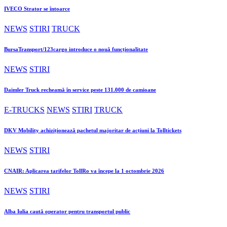
IVECO Strator se întoarce
NEWS
STIRI
TRUCK
BursaTransport/123cargo introduce o nouă funcționalitate
NEWS
STIRI
Daimler Truck recheamă în service peste 131.000 de camioane
E-TRUCKS
NEWS
STIRI
TRUCK
DKV Mobility achiziționează pachetul majoritar de acțiuni la Tolltickets
NEWS
STIRI
CNAIR: Aplicarea tarifelor TollRo va începe la 1 octombrie 2026
NEWS
STIRI
Alba Iulia caută operator pentru transportul public