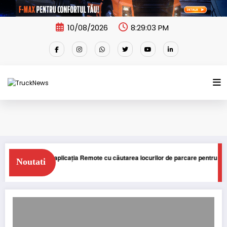
Skip
to
content
10/08/2026
8:29:03 PM
rucks extinde aplicația Remote cu căutarea locurilor de parcare pentru șofer
Noutati
STIRI
TRUCK
Inter Cargo Grup – 20 de ani de activitate pe piața din România și o 